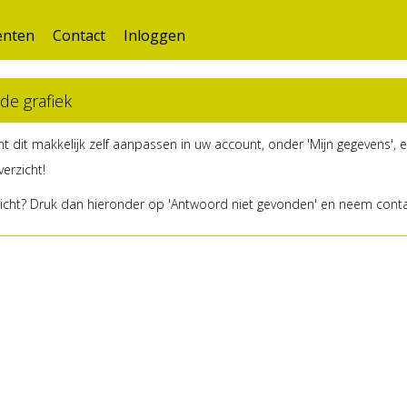
nten
Contact
Inloggen
de grafiek
t dit makkelijk zelf aanpassen in uw account, onder 'Mijn gegevens', en
verzicht!
overzicht? Druk dan hieronder op 'Antwoord niet gevonden' en neem con