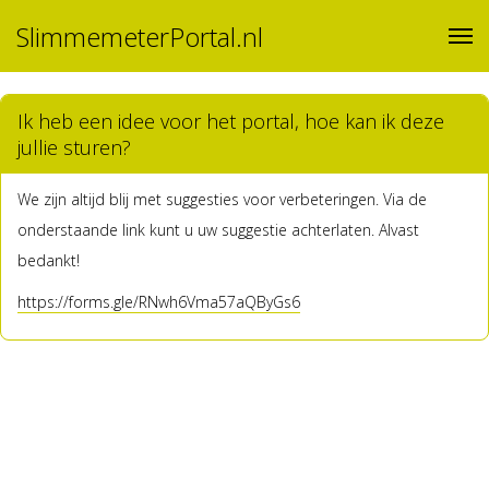
SlimmemeterPortal.nl
Ik heb een idee voor het portal, hoe kan ik deze
jullie sturen?
We zijn altijd blij met suggesties voor verbeteringen. Via de
onderstaande link kunt u uw suggestie achterlaten. Alvast
bedankt!
https://forms.gle/RNwh6Vma57aQByGs6